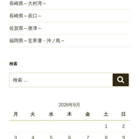
長崎県～大村湾～
長崎県～辰口～
佐賀県～唐津～
福岡県～玄界灘・沖ノ島～
検索
検
検
索
索:
2026年8月
月
火
水
木
金
土
日
1
2
3
4
5
6
7
8
9