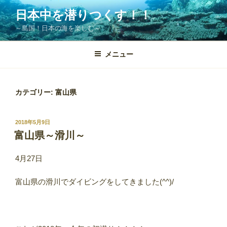
コ
日本中を潜りつくす！！
ン
～島国！日本の海を楽しむ～
テ
ン
ツ
メニュー
へ
ス
キ
カテゴリー: 富山県
ッ
プ
投
2018年5月9日
稿
富山県～滑川～
日:
4月27日
富山県の滑川でダイビングをしてきました(^^)/