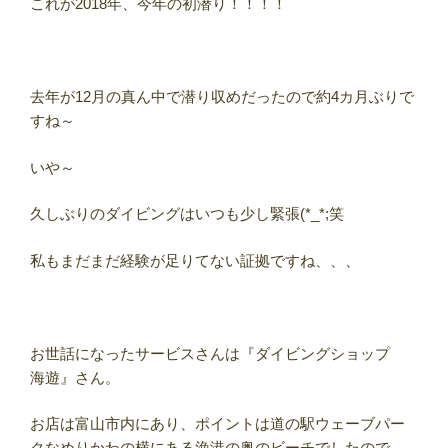
これが2018年、今年の初潜り！！！！
去年が12月の真ん中で潜り収めだったので約4カ月ぶりで
すね～
いや～
久しぶりのダイビングはいつも少し緊張(*_*;笑
私もまだまだ経験が足りてない証拠ですね、、、
お世話になったサービスさんは『ダイビングショップ
海遊』さん。
お店は富山市内にあり、ポイントは道の駅ウェーブパー
クなめりかわの横にある漁港の奥のビーチでしたので、