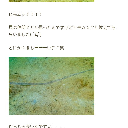
ヒモムシ！！！！
貝の仲間？とか思ったんですけどヒモムシだと教えても
らいました( ﾟДﾟ)
とにかくきもーーーい(*_*;笑
むっちゃ長いんですよ、、、、